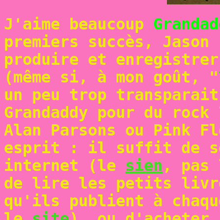
J'aime beaucoup
Grandad
premiers succès, Jason 
produire et enregistrer
(même si, à mon goût, "
un peu trop transparait
Grandaddy pour du rock 
Alan Parsons ou Pink Fl
esprit : il suffit de s
internet (le
sien
, pas
de lire les petits livr
qu'ils publient à chaqu
le
site
), ou d'acheter 