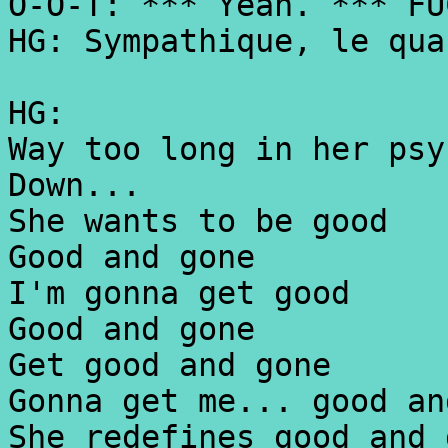
O-O-T: *** Yeah. *** FU
HG: Sympathique, le qua
HG:
Way too long in her psy
Down...
She wants to be good
Good and gone
I'm gonna get good
Good and gone
Get good and gone
Gonna get me... good an
She redefines good and 