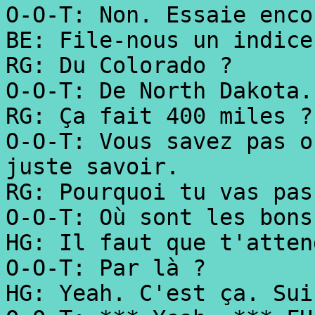
O-O-T: Non. Essaie enco
BE: File-nous un indice
RG: Du Colorado ?
O-O-T: De North Dakota.
RG: Ça fait 400 miles ?
O-O-T: Vous savez pas o
juste savoir.
RG: Pourquoi tu vas pas
O-O-T: Où sont les bons
HG: Il faut que t'atten
O-O-T: Par là ?
HG: Yeah. C'est ça. Sui