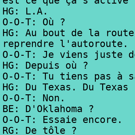
est ce que ça s'active 
HG: L.A.
O-O-T: Où ?
HG: Au bout de la route
reprendre l'autoroute.
O-O-T: Je viens juste d
HG: Depuis où ?
O-O-T: Tu tiens pas à s
HG: Du Texas. Du Texas 
O-O-T: Non.
BE: D'Oklahoma ?
O-O-T: Essaie encore.
RG: De tôle ?