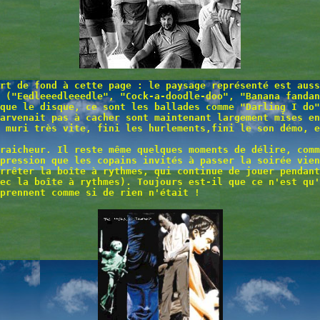
rt de fond à cette page : le paysage représenté est auss
 ("Eedleeedleeedle", "Cock-a-doodle-doo", "Banana fandan
que le disque, ce sont les ballades comme "Darling I do"
arvenait pas à cacher sont maintenant largement mises en
 muri très vite, fini les hurlements,fini le son démo, e
raicheur. Il reste même quelques moments de délire, comm
pression que les copains invités à passer la soirée vien
rrêter la boîte à rythmes, qui continue de jouer pendant
ec la boîte à rythmes). Toujours est-il que ce n'est qu'
prennent comme si de rien n'était !