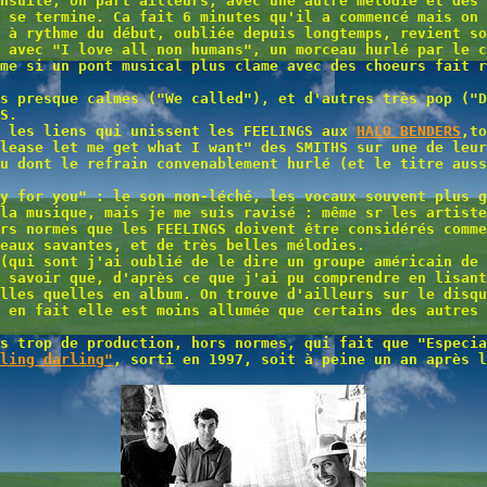
nsuite, on part ailleurs, avec une autre mélodie et des 
 se termine. Ca fait 6 minutes qu'il a commencé mais on 
 à rythme du début, oubliée depuis longtemps, revient so
 avec "I love all non humans", un morceau hurlé par le c
me si un pont musical plus clame avec des choeurs fait r
s presque calmes ("We called"), et d'autres très pop ("D
S.
t les liens qui unissent les FEELINGS aux
HALO BENDERS
,to
lease let me get what I want" des SMITHS sur une de leur
u dont le refrain convenablement hurlé (et le titre auss
y for you" : le son non-léché, les vocaux souvent plus g
la musique, mais je me suis ravisé : même sr les artiste
rs normes que les FEELINGS doivent être considérés comme
eaux savantes, et de très belles mélodies.
(qui sont j'ai oublié de le dire un groupe américain de
t savoir que, d'après ce que j'ai pu comprendre en lisan
lles quelles en album. On trouve d'ailleurs sur le disqu
 en fait elle est moins allumée que certains des autres 
s trop de production, hors normes, qui fait que "Especia
ling darling"
, sorti en 1997, soit à peine un an après l