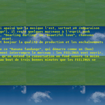
i apaisé que la musique l'est, surtout en comparaison
go"), il reste quelques morceaux à l'esprit punk
, "Dearling darling" ou "Beautiful love", chansons
 avant.
t bonjour la qualité de production et les enchaînements
e ce "Banana fandango", qui démarre comme un (bon)
nent interrompre le morceau : les FEELINGS vont ouvrir,
 qu'on entend la conversation en fond sonore (à moins
au bout de trois bonnes minutes que les FEELINGS se