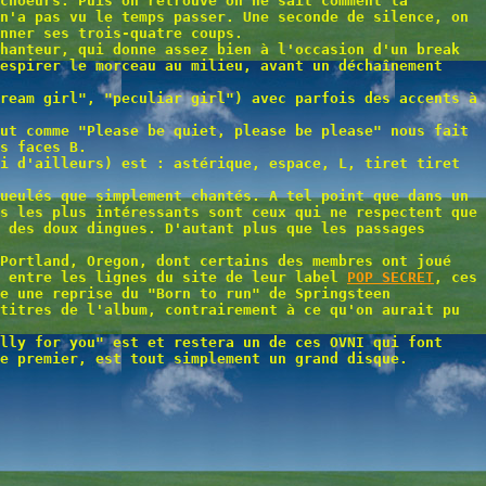
choeurs. Puis on retrouve on ne sait comment la
n'a pas vu le temps passer. Une seconde de silence, on
nner ses trois-quatre coups.
hanteur, qui donne assez bien à l'occasion d'un break
espirer le morceau au milieu, avant un déchaînement
ream girl", "peculiar girl") avec parfois des accents à
ut comme "Please be quiet, please be please" nous fait
s faces B.
i d'ailleurs) est : astérique, espace, L, tiret tiret
ueulés que simplement chantés. A tel point que dans un
s les plus intéressants sont ceux qui ne respectent que
 des doux dingues. D'autant plus que les passages
 Portland, Oregon, dont certains des membres ont joué
t entre les lignes du site de leur label
POP SECRET
, ces
e une reprise du "Born to run" de Springsteen
titres de l'album, contrairement à ce qu'on aurait pu
lly for you" est et restera un de ces OVNI qui font
e premier, est tout simplement un grand disque.