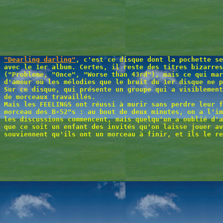
"Dearling darling"
, c'est ce disque dont la pochette se
avec le 1er album. Certes, il reste des titres bizarres
("Probleme, "Once", "Worse than 43rd"), mais ce qui mar
d'amour où les mélodies que le bruit du 1er disque ne p
Sur ce disque, qui présente un groupe qui a visiblement
de morceaux travaillés.
Mais les FEELINGS ont réussi à murir sans perdre leur f
morceau des B-52"s : au bout de deux minutes, on a l'im
les discussions commencent, mais quelqu'un a oublié d'a
que ce soit un enfant des invités qu'on laisse jouer av
souviennent qu'ils ont un morceau à finir, et ils le re