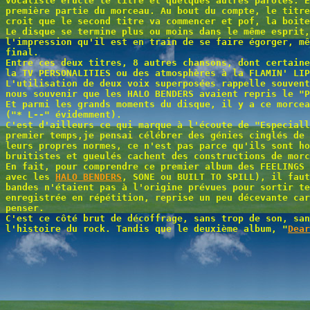
vocaliste éructe le titre et quelques autres paroles. E
première partie du morceau. Au bout du compte, le titre
croit que le second titre va commencer et pof, la boite
Le disque se termine plus ou moins dans le même esprit,
l'impression qu'il est en train de se faire égorger, mê
final.
Entre ces deux titres, 8 autres chansons, dont certaine
la TV PERSONALITIES ou des atmosphères à la FLAMIN' LIP
L'utilisation de deux voix superposées rappelle souven
nous souvenir que les HALO BENDERS avaient repris le "P
Et parmi les grands moments du disque, il y a ce morcea
("* L--" évidemment).
C'est d'ailleurs ce qui marque à l'écoute de "Especiall
premier temps,je pensai célébrer des génies cinglés de 
leurs propres normes, ce n'est pas parce qu'ils sont ho
bruitistes et gueulés cachent des constructions de morc
En fait, pour comprendre ce premier album des FEELINGS 
avec les
HALO BENDERS
, SONE ou BUILT TO SPILL), il fau
bandes n'étaient pas à l'origine prévues pour sortir te
enregistrée en répétition, reprise un peu décevante car
penser.
C'est ce côté brut de décoffrage, sans trop de son, san
l'histoire du rock. Tandis que le deuxième album, "
Dear