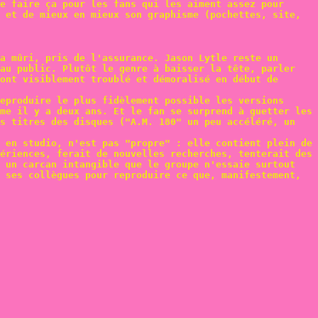
e faire ça pour les fans qui les aiment assez pour
 et de mieux en mieux son graphisme (pochettes, site,
a mûri, pris de l'assurance. Jason Lytle reste un
 au public. Plutôt le genre à baisser la tête, parler
ont visiblement troublé et démoralisé en début de
eproduire le plus fidèlement possible les versions
me il y a deux ans. Et le fan se surprend à guetter les
es titres des disques ("A.M. 180" un peu accéléré, un
 en studio, n'est pas "propre" : elle contient plein de
ériences, ferait de nouvelles recherches, tenterait des
t un carcan intangible que le groupe n'essaie surtout
 ses collègues pour reproduire ce que, manifestement,