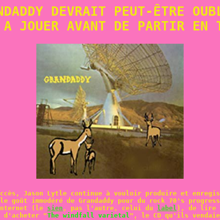
NDADDY DEVRAIT PEUT-ÊTRE OUB
 A JOUER AVANT DE PARTIR EN 
ccès, Jason Lytle continue à vouloir produire et enregis
le goût immodéré de Grandaddy pour du rock 70's progress
internet (le
sien
, pas l'autre, celui du
label
), de lire 
 d'acheter "
The windfall varietal
", le CD qu'ils vendaie