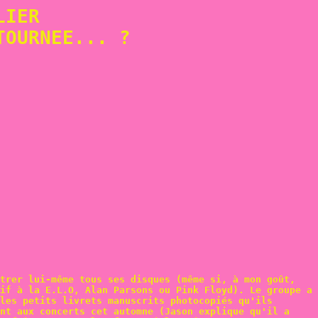
LIER
TOURNEE... ?
trer lui-même tous ses disques (même si, à mon goût,
if à la E.L.O, Alan Parsons ou Pink Floyd). Le groupe a
les petits livrets manuscrits photocopiés qu'ils
nt aux concerts cet automne (Jason explique qu'il a