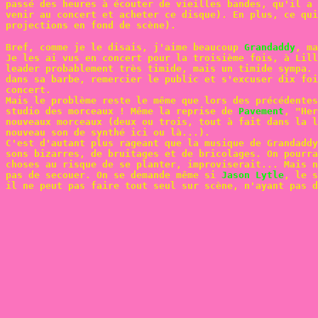
passé des heures à écouter de vieilles bandes, qu'il a 
venir au concert et acheter ce disque). En plus, ce qui
projections en fond de scène).
Bref, comme je le disais, j'aime beaucoup
Grandaddy
, ma
Je les ai vus en concert pour la troisième fois, à Lill
leader probablement très timide, mais un timide sympa. 
dans sa barbe, remercier le public et s'excuser dix foi
concert.
Mais le problème reste le même que lors des précédentes
studio des morceaux ! Même la reprise de
Pavement
, "Her
nouveaux morceaux (deux ou trois, tout à fait dans la l
nouveau son de synthé ici ou là...).
C'est d'autant plus rageant que la musique de Grandaddy
sons bizarres, de bruitages et de bricolages. On pourra
choses au risque de se planter, improviserait... Mais n
pas de secouer. On se demande même si
Jason Lytle
, le s
il ne peut pas faire tout seul sur scène, n'ayant pas d