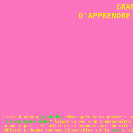
GRA
D'APPRENDRE
J'aime beaucoup
Grandaddy
. Même après leurs premiers su
"
The sophtware slump
" laisse un peu trop transparaitre 
un bon esprit : il suffit de se promener sur son site 
publient à chaque tournée (disponibles sur le
site
), ou