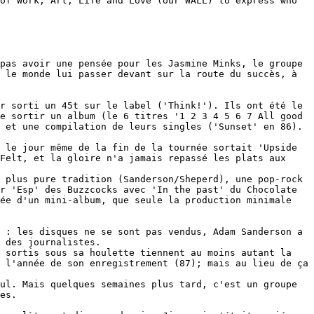
of Work, Art, Life and Love (our WALL) to express who
pas avoir une pensée pour les Jasmine Minks, le groupe
 le monde lui passer devant sur la route du succès, à
r sorti un 45t sur le label ('Think!'). Ils ont été le
e sortir un album (le 6 titres '1 2 3 4 5 6 7 All good
 et une compilation de leurs singles ('Sunset' en 86).
 le jour même de la fin de la tournée sortait 'Upside
Felt, et la gloire n'a jamais repassé les plats aux
 plus pure tradition (Sanderson/Sheperd), une pop-rock
r 'Esp' des Buzzcocks avec 'In the past' du Chocolate
uée d'un mini-album, que seule la production minimale
 : les disques ne se sont pas vendus, Adam Sanderson a
 des journalistes.
s sortis sous sa houlette tiennent au moins autant la
 l'année de son enregistrement (87); mais au lieu de ça
ul. Mais quelques semaines plus tard, c'est un groupe
es.