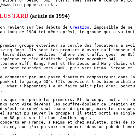
rations of being "pop" stars. They share a common ethic 
/www.fire-pepper.co.uk .
PLUS TARD
(article de 1994)
 on revient sur les débuts de
Creation
, impossible de ne 
au long de 1984 (et même après), le groupe qui a vu tout
premier groupe extérieur au cercle des fondateurs à avoi
iving Room. Ils sont les premiers à avoir eu l'honneur d
 leurs disques réédités ('Where the traffic goes' en 85)
ropéenne en tête d'affiche (octobre-novembre 84).
tournée Biff, Bang, Pow! et The Jesus and Mary Chain, et
 se sont tournées vers JAMC, puis vers Primal Scream et 
à commencer par une paire d'auteurs compositeurs dans la
punk et le garage 60's (Ils pouvaient très bien enchaîne
, 'What's happening') à en faire pâlir plus d'un, ponct
.
ins qui ont percé les premiers. Et du coup, tout a foiré
nks sont vite devenus les souffre-douleur de Creation et
d s'est retrouvé seul leader du groupe, mais les disque
e) aurait pu sauver le groupe s'il était sorti en single
 en 88 puis sur l'album 'Another age'.
concerts en France, à Reims et chez Paulette, près de To
 place, que j'ai pu voir en concert dans un pub de Londr