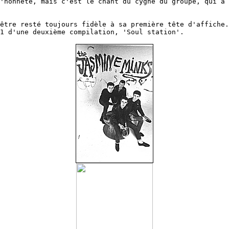
'honnête, mais c'est le chant du cygne du groupe, qui a 
être resté toujours fidèle à sa première tête d'affiche.
1 d'une deuxième compilation, 'Soul station'.