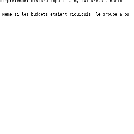
complètement disparu depuis. Jim, qui s'était marié
 Même si les budgets étaient riquiquis, le groupe a pu