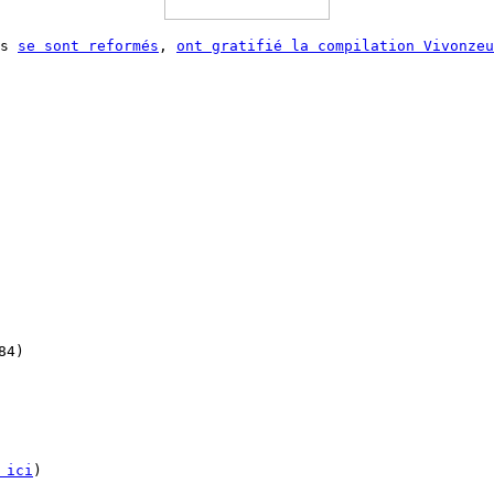
ks
se sont reformés
,
ont gratifié la compilation Vivonzeu
84)
 ici
)