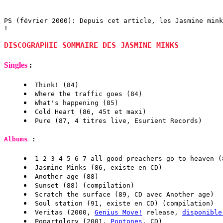
PS (février 2000): Depuis cet article, les Jasmine min
!
DISCOGRAPHIE SOMMAIRE DES JASMINE MINKS
Singles
:
Think! (84)
Where the traffic goes (84)
What's happening (85)
Cold Heart (86, 45t et maxi)
Pure (87, 4 titres live, Esurient Records)
Albums
:
1 2 3 4 5 6 7 all good preachers go to heaven (
Jasmine Minks (86, existe en CD)
Another age (88)
Sunset (88) (compilation)
Scratch the surface (89, CD avec Another age)
Soul station (91, existe en CD) (compilation)
Veritas (2000,
Genius Move!
release,
disponible
Popartglory (2001,
Poptones
, CD)