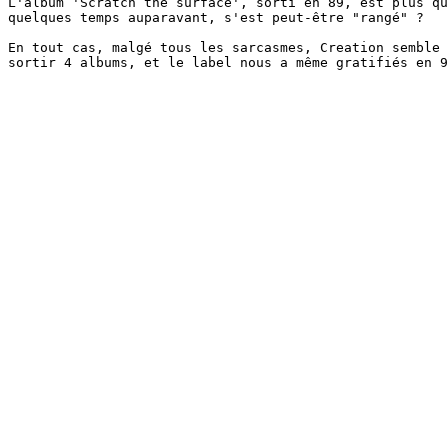
L'album 'Scratch the surface', sorti en 89, est plus qu
quelques temps auparavant, s'est peut-être "rangé" ?
En tout cas, malgé tous les sarcasmes, Creation semble 
sortir 4 albums, et le label nous a même gratifiés en 9