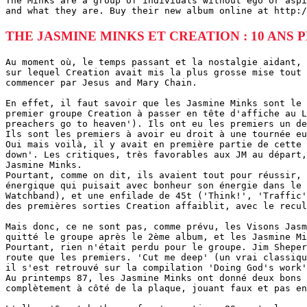
The Minks are a group of indiviuals without ego or aspi
and what they are. Buy their new album online at http:/
THE JASMINE MINKS ET CREATION : 10 ANS 
Au moment où, le temps passant et la nostalgie aidant,
sur lequel Creation avait mis la plus grosse mise tout 
commencer par Jesus and Mary Chain.
En effet, il faut savoir que les Jasmine Minks sont le 
premier groupe Creation à passer en tête d'affiche au L
preachers go to heaven'). Ils ont eu les premiers un de
Ils sont les premiers à avoir eu droit à une tournée eu
Oui mais voilà, il y avait en première partie de cette 
down'. Les critiques, très favorables aux JM au départ,
Jasmine Minks.
Pourtant, comme on dit, ils avaient tout pour réussir, 
énergique qui puisait avec bonheur son énergie dans le 
Watchband), et une enfilade de 45t ('Think!', 'Traffic'
des premières sorties Creation affaiblit, avec le recul
Mais donc, ce ne sont pas, comme prévu, les Visons Jasm
quitté le groupe après le 2ème album, et les Jasmine Mi
Pourtant, rien n'était perdu pour le groupe. Jim Sheper
route que les premiers. 'Cut me deep' (un vrai classiqu
il s'est retrouvé sur la compilation 'Doing God's work'
Au printemps 87, les Jasmine Minks ont donné deux bons 
complètement à côté de la plaque, jouant faux et pas en