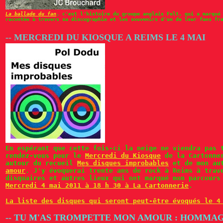
La ballade du fan
, c'est l'histoire du groupe anglais Felt, qui a marqué
racontée à travers sa discographie et les souvenirs d'un de leur fans fr
-- MERCREDI DU KIOSQUE A REIMS LE 4 MAI
En espérant que cette fois-ci la neige ne viendra pas 
rendez-vous pour le
Mercredi du Kiosque
de la Cartonner
autour du recueil
Mes disques improbables
et de mon au
amour
. J'y évoquerai trente ans de rock à Reims à trav
disquaires et autres lieux qui ont marqué mon parcours
Mercredi 4 mai 2011 à 18 h 30 à La Cartonnerie
.
La liste des disques qui seront peut-être évoqués le 4
-- TU M'AS TROMPETTE MON AMOUR : HOMMAG