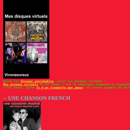
Après les
disques improbables
, voici les disques virtuels !
Mes disques virtuels
de Pol Dodu, c'est le catalogue commenté et augment
c'est aussi, après
Tu m'as trompette mon amour
, un nouvel exemple de fic
-- UNE CHANSON FRENCH