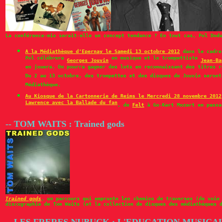
La conférence-mix serait-elle un concept tendance ? En tout cas, Pol Dod
A la Médiathèque d'Epernay le Samedi 13 octobre 2012
dans le cadr
Pol célébrera
en musique et le trompettiste
Georges Jouvin
Jean-Ba
en jouera. On pourra gagner des lots en reconnaissant des titres r
Du 2 au 13 octobre, des trompettes et des disques de Jouvin seront
Médiathèque.
Au Kiosque de la Cartonnerie de Reims le Mercredi 28 novembre 2012
Lawrence avec la Ballade du fan
, de
Felt
à Go-Kart Mozart en passa
-- TOM WAITS : Trained gods
Trained gods
, un parcours qui emprunte les chemins de traverses (de voie
discographie de Tom Waits (et la collection de disques des médiathèques 