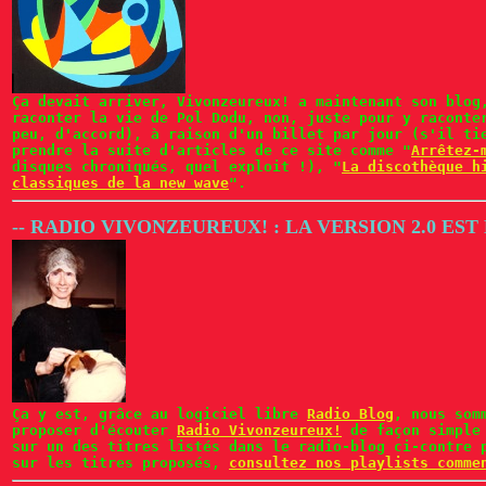
Ça devait arriver, Vivonzeureux! a maintenant son blo
raconter la vie de Pol Dodu, non, juste pour y raconte
peu, d'accord), à raison d'un billet par jour (s'il ti
prendre la suite d'articles de ce site comme "
Arrêtez-
disques chroniqués, quel exploit !), "
La discothèque h
classiques de la new wave
".
-- RADIO VIVONZEUREUX! : LA VERSION 2.0 EST
Ça y est, grâce au logiciel libre
Radio Blog
, nous som
proposer d'écouter
Radio Vivonzeureux!
de façon simple 
sur un des titres listés dans le radio-blog ci-contre 
sur les titres proposés,
consultez nos playlists comme