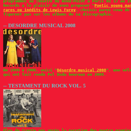
programmés au Théâtre du Rond-Point à Paris du 12 au 1
Records a le plaisir de vous proposer "
Poetic young ma
rares ou inédits de Lewis Furey
, choisis parmi ceux de
figurent pas sur les albums de sa discographie.
-- DESORDRE MUSICAL 2008
De 1949 à 2008, voici "
Désordre musical 2008
", une sél
qui ont fait rendu Pol Dodu heureux en 2008.
-- TESTAMENT DU ROCK VOL. 5
Plus de trente ans après la parution des quatre premie