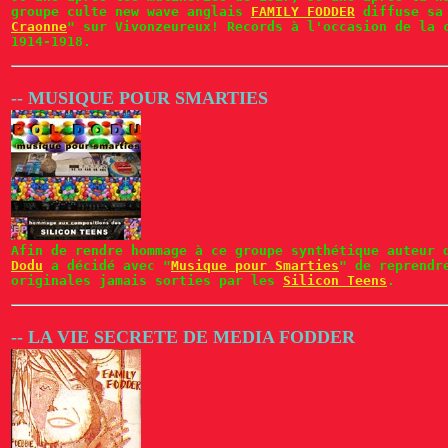
groupe culte new wave anglais
FAMILY FODDER
diffuse sa 
Craonne
" sur Vivonzeureux! Records à l'occasion de la 
1914-1918.
-- MUSIQUE POUR SMARTIES
Afin de rendre hommage à ce groupe synthétique auteur
Dodu
a décidé avec "
Musique pour Smarties
" de reprendr
originales jamais sorties par les
Silicon Teens
.
-- LA VIE SECRETE DE MEDIA FODDER