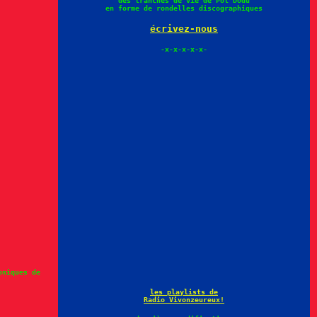
des tranches de vie de Pol Dodu
en forme de rondelles discographiques
écrivez-nous
-x-x-x-x-x-
oniques de
les playlists de
Radio Vivonzeureux!