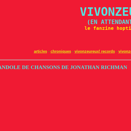
VIVONZE
(EN ATTENDAN
le fanzine hopt
articles
-
chroniques
-
vivonzeureux! records
-
vivonz
ARANDOLE DE CHANSONS DE JONATHAN RICHMAN