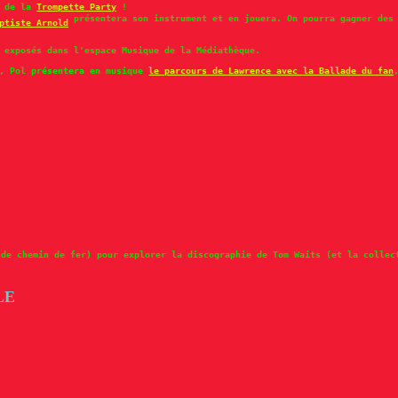
e de la
Trompette Party
!
présentera son instrument et en jouera. On pourra gagner des
ptiste Arnold
 exposés dans l'espace Musique de la Médiathèque.
, Pol présentera en musique
le parcours de Lawrence avec la Ballade du fan
 de chemin de fer) pour explorer la discographie de Tom Waits (et la collec
LE