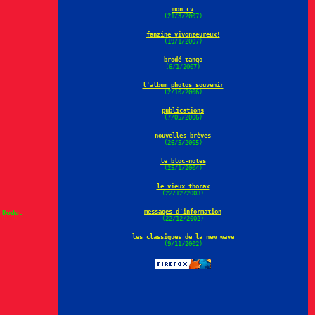
mon cv
(21/3/2007)
fanzine vivonzeureux!
(19/1/2007)
brodé tango
(6/1/2007)
l'album photos souvenir
(2/10/2006)
publications
(7/05/2006)
nouvelles brèves
(26/5/2005)
le bloc-notes
(25/1/2004)
le vieux thorax
(22/12/2003)
messages d'information
 Dodu.
(22/12/2002)
les classiques de la new wave
(9/11/2002)