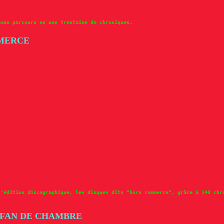
hman parcouru en une trentaine de chroniques.
MMERCE
l'édition discographique, les disques dits "hors commerce", grâce à 140 chr
N FAN DE CHAMBRE