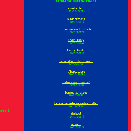
dernières modifications
comeladisco
(21/10/2022)
publications
(10/3/2017)
vivonzeureux! records
(28/2/2017)
lewis furey
(12/5/2014)
family fodder
(10/1/2014)
livre d'or robots-music
(2/5/2010)
l'hoptiliste
(19/10/2008)
radio vivonzeureux!
(22/8/2008)
bonnes adresses
(9/3/2008)
la vie secrète de media fodder
(14/10/2007)
ords à
dogbowl
(14/7/2007)
m. ward
(14/7/2007)