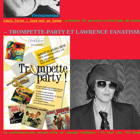
Lewis Furey : Joue-moi un tango
, présente le parcours artistique de Lewi
-- TROMPETTE-PARTY ET LAWRENCE FANATISME
La conférence-mix serait-elle un concept tendance ? En tout cas, Pol Dod