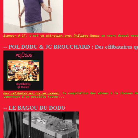
Ecumeur # 17
, c'est
un entretien avec Philippe Dumez
au cours duquel nous
-- POL DODU & JC BROUCHARD : Des célibataires qui
Des célibataires qui se casent
, la compilation des adieux à la chanson d
cependant d'un possible retour...
-- LE BAGOU DU DODU