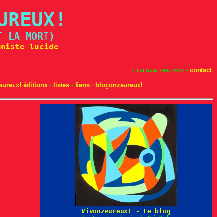
UREUX!
T LA MORT)
imiste lucide
-
contact
© Pol Dodu 1997-2022
eureux! éditions
-
listes
-
liens
-
blogonzeureux!
Vivonzeureux! - Le blog