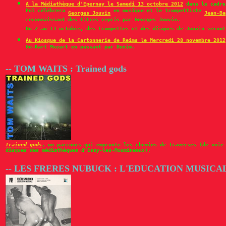
A la Médiathèque d'Epernay le Samedi 13 octobre 2012
dans le cadr
Pol célébrera
en musique et le trompettiste
Georges Jouvin
Jean-Ba
reconnaissant des titres repris par Georges Jouvin.
Du 2 au 13 octobre, des trompettes et des disques de Jouvin seront
Au Kiosque de la Cartonnerie de Reims le Mercredi 28 novembre 2012
Go-Kart Mozart en passant par Denim.
-- TOM WAITS : Trained gods
Trained gods
, un parcours qui emprunte les chemins de traverses (de voie
disques des médiathèques d'Issy-les-Moumineaux).
-- LES FRERES NUBUCK : L'EDUCATION MUSICA